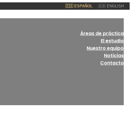
🇪🇸 ESPAÑOL
🇬🇧 ENGLISH
Áreas de práctica
El estudio
Nuestro equipo
Noticias
Contacto