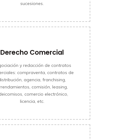
sucesiones.
Derecho Comercial
ociación y redacción de contratos
rciales: compraventa, contratos de
MÁS INFORMACIÓN
distribución, agencia, franchising,
rrendamientos, comisión, leasing,
ideicomisos, comercio electrónico,
licencia, etc.