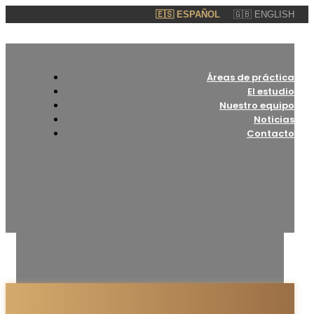
🇪🇸 ESPAÑOL
🇬🇧 ENGLISH
Áreas de práctica
El estudio
Nuestro equipo
Noticias
Contacto