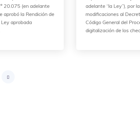
 N° 20.075 (en adelante
adelante “la Ley”), por 
e aprobó la Rendición de
modificaciones al Decre
a Ley aprobada
Código General del Proce
…
digitalización de los che