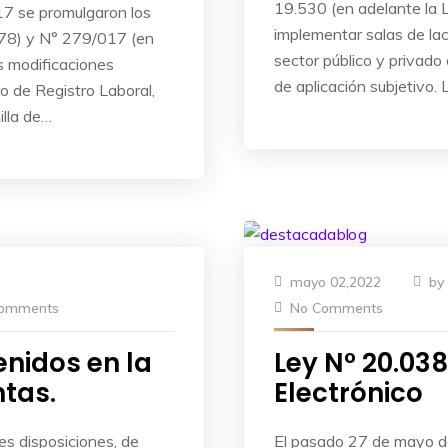
19.530 (en adelante la L
17 se promulgaron los
implementar salas de lact
78) y N° 279/017 (en
sector público y privado
s modificaciones
de aplicación subjetivo
ro de Registro Laboral,
illa de…
mayo 02,2022
by
omments
No Comments
nidos en la
Ley N° 20.03
ntas.
Electrónico
les disposiciones, de
El pasado 27 de mayo d