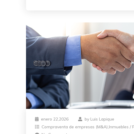
enero 22,2026
by
Luis Lapique
Compraventa de empresas (M&A)
,
Inmuebles / 