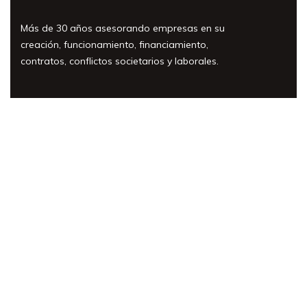
Más de 30 años asesorando empresas en su
creación, funcionamiento, financiamiento,
contratos, conflictos societarios y laborales.
Áreas de práctica
Nuestro equipo
Artículos y Noticias
Contáctenos