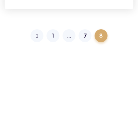
1
…
7
8