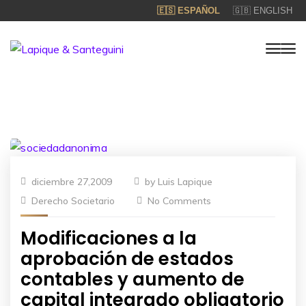
🇪🇸 ESPAÑOL
🇬🇧 ENGLISH
diciembre 27,2009
by
Luis Lapique
Derecho Societario
No Comments
Modificaciones a la
aprobación de estados
contables y aumento de
capital integrado obligatorio