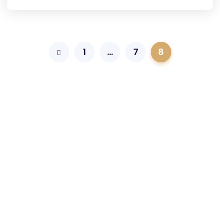
1
…
7
8