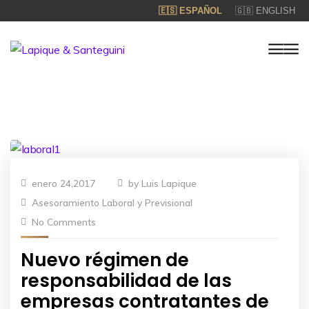
🇪🇸 ESPAÑOL
🇬🇧 ENGLISH
enero 24,2017
by
Luis Lapique
Asesoramiento Laboral y Previsional
No Comments
Nuevo régimen de
responsabilidad de las
empresas contratantes de