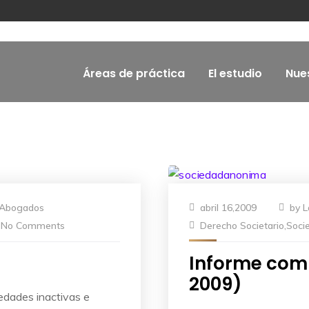
Áreas de práctica
El estudio
Nue
 Abogados
abril 16,2009
by
L
No Comments
Derecho Societario
,
Soci
Informe comp
2009)
edades inactivas e