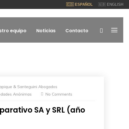
🇪🇸 ESPAÑOL
🇬🇧 ENGLISH
stro equipo
Noticias
Contacto
apique & Santeguini Abogados
edades Anónimas
No Comments
arativo SA y SRL (año