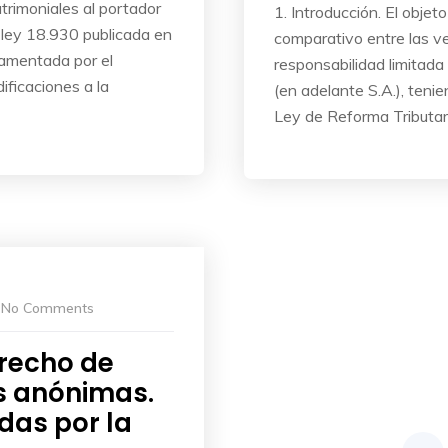
atrimoniales al portador
1. Introducción. El objeto
 ley 18.930 publicada en
comparativo entre las v
glamentada por el
responsabilidad limitad
ficaciones a la
(en adelante S.A.), teni
Ley de Reforma Tributa
No Comments
recho de
s anónimas.
das por la