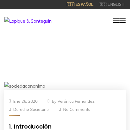
🇪🇸 ESPAÑOL
🇬🇧 ENGLISH
Ene 26, 2026
by
Verónica Fernandez
Derecho Societario
No Comments
1. Introducción