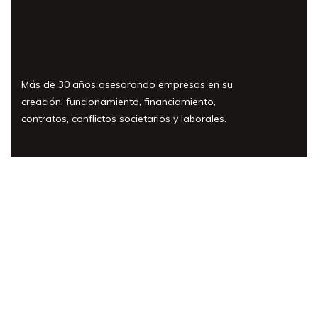
Más de 30 años asesorando empresas en su
creación, funcionamiento, financiamiento,
contratos, conflictos societarios y laborales.
Áreas de práctica
Nuestro equipo
Artículos y Noticias