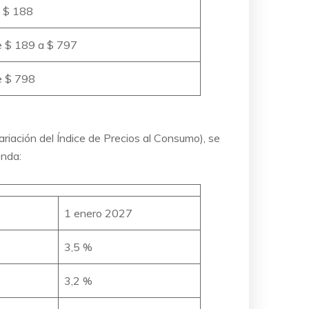
 $ 188
 $ 189 a $ 797
 $ 798
ariación del Índice de Precios al Consumo), se
onda:
1 enero 2027
3,5 %
3,2 %